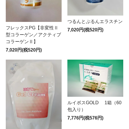
つるんとぷるんエラスチン
フレックスPG【非変性Ⅱ
7,020円(税520円)
型コラーゲン／アクティブ
コラーゲンⅡ】
7,020円(税520円)
ルイボスGOLD 1箱（60
包入り）
7,776円(税576円)