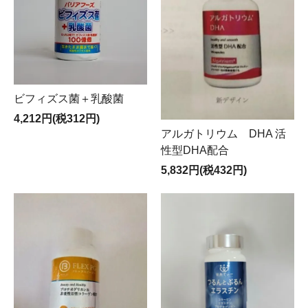
ビフィズス菌＋乳酸菌
4,212円(税312円)
アルガトリウム DHA 活
性型DHA配合
5,832円(税432円)