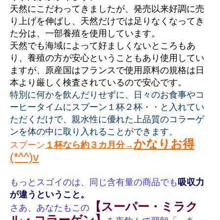
天然にこだわってきましたが、発売以来好調に売
り上げを伸ばし、天然だけでは足りなくなってき
た分は、一部養殖を使用しています。
天然でも海域によって好ましくないところもあ
り、養殖の方が安心ということもあり使用してい
ますが、原産国はフランスで使用原料の規格は日
本より厳しく検査されているので安心です。
特別に何かを飲んだりせずに、日々のお食事やコ
ーヒータイムにスプーン１杯２杯・・と入れてい
ただくだけで、親水性に優れた上品質のコラーゲ
ンを体の中に取り入れることができます
。
かなりお得
スプーン
１杯なら約３カ月分→
(*^^)v
もっとスゴイのは、同じ含有量の商品でも
吸収力
が違うということ。
【スーパー・ミラク
さあ、あなたもこの
ル・コラーゲン】