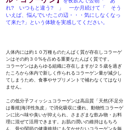
を夜飲んで翌
朝「 あ
れ? いつもと違う? 」
一か月続けて「 そう
いえば、悩んでいたこの辺・・・気にしなくなっ
て来た?」という体験を実感してください。
人体内には約１０万種ものたんぱく質が存在しコラーゲ
ンはその約３０%を占める重要なたんぱく質です。
コラーゲンはあらゆる組織に存在しますが２５歳を過ぎ
たころから体内で新しく作られるコラーゲン量が減少し
てしまうため、食事やサプリメントで補わなくてはなり
ません。
この低分子フィッシュコラーゲンは高品質「天然(不足分
は養殖)海洋性魚皮」で消化吸収に優れ、動物性コラーゲ
ンに比べ味や臭いが抑えられ、さまざまな飲み物・お料
理に混ぜて活用できます。お肌の潤いの維持はもちろ
ん、骨や関節の健康維持にも欠かせないコラーゲンを毎