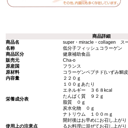
商品詳細
商品名
super・miracle・colla
名称
低分子フィッシュコラーゲン
商品区分
健康補助食品
販売元
Cha-o
原産国
フランス
原材料
コラーゲンペプチド(いずみ鯛皮
内容量
２２０ｇ
１００ｇあたり
エネルギー ３６８kcal
たんぱく質 ９２ｇ
栄養成分表
脂質 ０ｇ
炭水化物 ０ｇ
ナトリウム １００ｍｇ
開封後はお早めにお召し上がり
使用上の注意点
るお料理に混ぜてお召し上がり