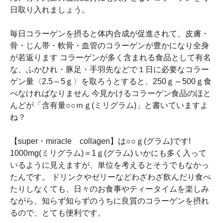
日取り入れましょう。
毎日コラーゲンを摂ると体内合成が促進されて、皮膚・
骨・じん帯・軟骨・血管のコラーゲンが豊かになり全身
が若返ります コラーゲンが多く含まれる食品として有名
な、ふかひれ・豚足・手羽先などで１日に必要なコラー
ゲン量〈2.5～5ｇ〉を取ろうとすると、250ｇ～500ｇ食
べなければなりません 今見かけるコラーゲン食品のほと
んどが「含有量○○ｍｇ(ミリグラム)」と書いていますよ
ね？
【super・miracle collagen】は○○ｇ(グラム)です!
1000mg(ミリグラム)＝1ｇ(グラム) いかにも多く入って
いるように見えますが、単位を考えるとそうでもなかっ
たんです。 ドリンクやゼリーなどわざわざ飲んだり食べ
たりしなくても、日々のお食事やティータイムを楽しみ
ながら、知らず知らずのうちに良質のコラーゲンを摂れ
るので、とても便利です。