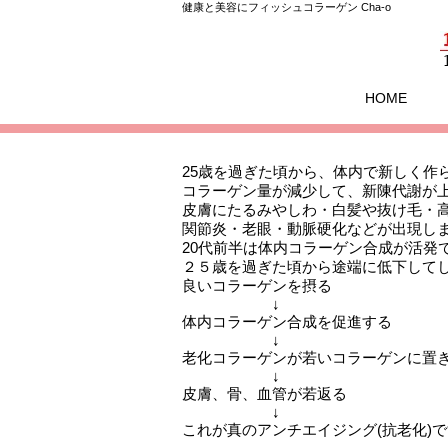
健康と美容にフィッシュコラーゲン Cha-o
HOME
25歳を過ぎた頃から、体内で新しく作
コラーゲン量が減少して、新陳代謝が
皮膚にたるみやしわ・白髪や抜け毛・
関節炎・老眼・動脈硬化などが出現し
20代前半は体内コラーゲン合成が活発
２５歳を過ぎた頃から途端に低下して
良いコラーゲンを摂る
↓
体内コラーゲン合成を促進する
↓
老化コラーゲンが若いコラーゲンに置
↓
皮膚、骨、血管が若返る
↓
これが真のアンチエイジング(抗老化)