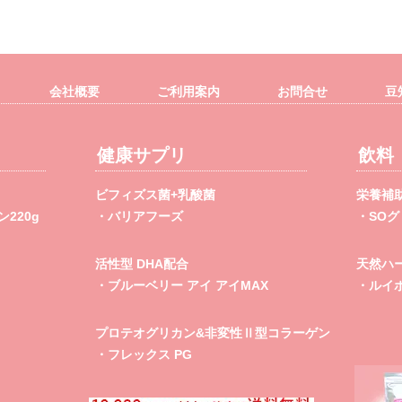
会社概要
ご利用案内
お問合せ
豆
健康サプリ
飲料
ビフィズス菌+乳酸菌
栄養補
220g
・バリアフーズ
・SO
活性型 DHA配合
天然ハ
・ブルーベリー アイ アイMAX
・ルイ
プロテオグリカン&非変性Ⅱ型コラーゲン
・フレックス PG