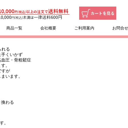
商品一覧
会社概要
ご利用案内
お問合
られる
上手くいかず
高血圧・骨粗鬆症
ます。
ですが
しまいます。
き換わる
です。