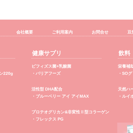
会社概要
ご利用案内
お問合せ
豆
健康サプリ
飲料
ビフィズス菌+乳酸菌
栄養補
220g
・バリアフーズ
・SO
活性型 DHA配合
天然ハ
・ブルーベリー アイ アイMAX
・ルイ
プロテオグリカン&非変性Ⅱ型コラーゲン
・フレックス PG