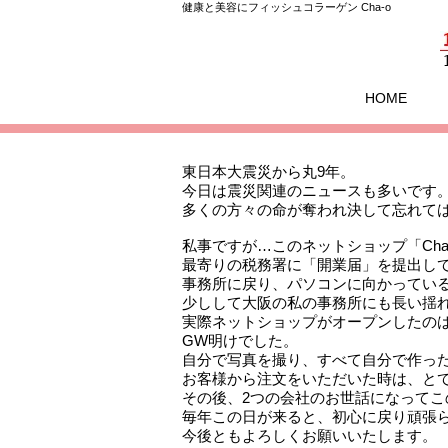
健康と美容にフィッシュコラーゲン Cha-o
HOME
東日本大震災から丸9年。
今日は震災関連のニュースも多いです
多くの方々の命が奪われ決して忘れて
私事ですが…このネットショップ「Cha-
最寄りの税務署に「開業届」を提出し
事務所に戻り、パソコンに向かってい
少しして大阪の私の事務所にも長い揺
実際ネットショップがオープンしたの
GW明けでした。
自分で写真を撮り、すべて自分で作っ
お客様から注文をいただいた時は、と
その後、2つの会社のお世話になってこ
毎年この日が来ると、初心に戻り頑張ら
今後ともよろしくお願いいたします。