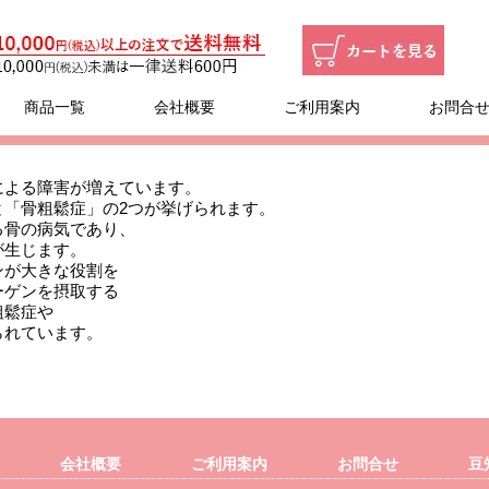
商品一覧
会社概要
ご利用案内
お問合
による障害が増えています。
と「骨粗鬆症」の2つが挙げられます。
る骨の病気であり、
が生じます。
ンが大きな役割を
ーゲンを摂取する
粗鬆症や
られています。
会社概要
ご利用案内
お問合せ
豆