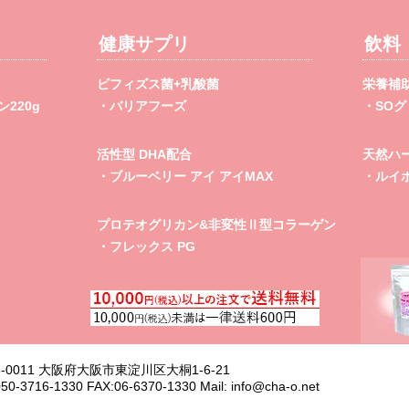
健康サプリ
飲料
ビフィズス菌+乳酸菌
栄養補
220g
・バリアフーズ
・SO
活性型 DHA配合
天然ハ
・ブルーベリー アイ アイMAX
・ルイ
プロテオグリカン&非変性Ⅱ型コラーゲン
・フレックス PG
3-0011 大阪府大阪市東淀川区大桐1-6-21
50-3716-1330 FAX:06-6370-1330 Mail:
info@cha-o.net